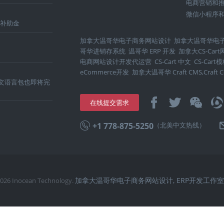
电商营销和
微信小程序和
持补助金
加拿大温哥华电子商务网站设计
加拿大温哥华电
哥华进销存系统
温哥华 ERP 开发
加拿大CS-Ca
电商网站设计开发代运营
CS-Cart 中文
CS-Car
eCommerce开发
加拿大温哥华 Craft CMS,Craft 
中文语言包也即将完
在线提交需求
+1 778-875-5250
（北美中文热线）
加拿大温哥华电子商务网站设计, ERP开发工作室
2026 Inocean Technology.