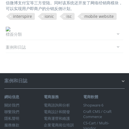
信微博支付宝等三方登陆。同时该系统还开发了网络经销商模块，
可以实现用户即商户的分销反佣计划。
interspire
ionic
isc
mobile website
標簽分類
案例和日誌
案例和日誌
網站信息
電商服務
電商軟體
關於我們
電商諮詢和分析
Shopware 6
Craft CMS / Craft
聯繫我們
電商設計和開發
Commerce
隱私聲明
電商運營和維護
CS-Cart / Multi-
服務條款
企業電商崗位培訓
Vendor