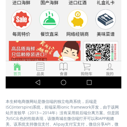
本生鲜电商微网站是微信端的独立电商系统，后端是
ISC(interspire)系统，前端采用ionic framework开发，由于该网
站开发较早（2013～2014年）没有采用前后端分离方案。但是因
为ISC出色的性能表现，该微商城在微信端打开可以和APP相媲
美。该系统支持微信支付、Alipay支付宝支付，微信分享API，微